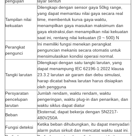
pengujian
layar sentuh
Dilengkapi dengan sensor gaya 50kg range,
yang dapat memantau nilai gaya secara real
Tampilan nilai
time, membentuk kurva gaya-waktu,
kekuatan
menampilkan gaya masukan maksimum dan
gaya ekstraksi,dan menampilkan nilai kekuatan
saat ini, rentang nilai kekuatan (0 ~ 500) N
Ini memiliki fungsi menekan perangkat
Perangkat
penguncian mekanis secara otomatis untuk
pengunci
mensimulasikan kondisi operasi normal.
Dilengkapi dengan satu tangki larutan, yang
dapat menampung IEC 62196-1:2022 klausa
Tangki larutan
23.3.2 larutan air garam dan debu simulasi,
harap dicatat bahwa larutan harus disiapkan
oleh pengguna
Persyaratan
Jumlah rendam, waktu rendam, waktu
pencelupan
pengeringan, waktu plug-in dan penarikan, dan
larutan
waktu siklus dapat diatur
Eksternal, dapat bekerja dengan SN2217-
Beban
480V250A
Ketika beban dihubungkan, itu dapat menyadari
Fungsi deteksi
alarm putus sirkuit dan mencatat waktu saat ini.