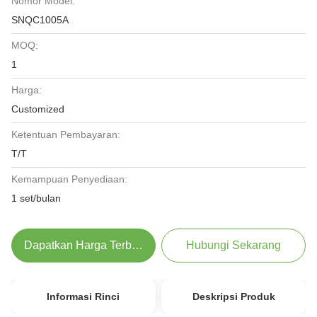
Nomor Model:
SNQC1005A
MOQ:
1
Harga:
Customized
Ketentuan Pembayaran:
T/T
Kemampuan Penyediaan:
1 set/bulan
Dapatkan Harga Terbaik
Hubungi Sekarang
Informasi Rinci
Deskripsi Produk