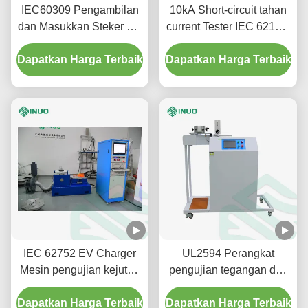
IEC60309 Pengambilan
10kA Short-circuit tahan
dan Masukkan Steker EV
current Tester IEC 62196-
dengan Mesin Uji
1 sesuai untuk EV
Dapatkan Harga Terbaik
Solution Dip
Dapatkan Harga Terbaik
pengujian
IEC 62752 EV Charger
UL2594 Perangkat
Mesin pengujian kejutan
pengujian tegangan dan
getaran elektromagnetik
torsi kabel untuk colokan
Dapatkan Harga Terbaik
Dapatkan Harga Terbaik
dan soket kendaraan