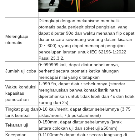
Dilengkapi dengan mekanisme membalik
otomatis pada penjepit pistol pengisian, yang
dapat diputar 90o dan waktu menahan flip dapat
Melengkapi
diatur secara sewenang-wenang dalam kisaran
otomatis
(0 ~ 600) s,yang dapat mencapai pengujian
pencelupan larutan untuk IEC 62196-1:2022
Pasal 23.3.2.
0~999999 kali, dapat diatur sebelumnya,
Jumlah uji coba
berhenti secara otomatis ketika hitungan
mencapai nilai yang ditetapkan
1-999.9s, dapat diatur sebelumnya (standar
Waktu konduksi
mengharuskan bahwa kontak listrik harus
kapasitas
dipertahankan untuk tidak lebih dari 4s dan tidak
pemecahan
kurang dari 2s)
Tingkat plug dan
0-10 kali/menit, dapat diatur sebelumnya (3,75
tarik kembali
siklus/menit, 7,5 pukulan/menit)
0-150mm, dapat diatur sebelumnya (jarak
Tekanan uji
antara colokan uji dan soket uji ≥50mm)
Kecepatan
0-1100mm/s dapat diatur secara langsung di