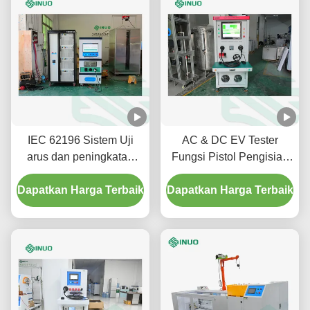
IEC 62196 Sistem Uji
AC & DC EV Tester
arus dan peningkatan
Fungsi Pistol Pengisian
suhu uji waktu pendek
SNEQ08
Dapatkan Harga Terbaik
untuk konektor EV
Dapatkan Harga Terbaik