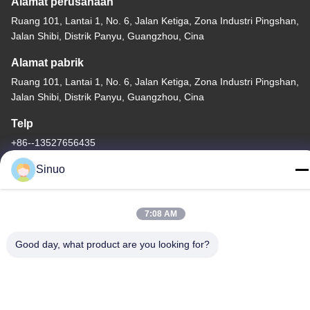
Alamat perusahaan
Ruang 101, Lantai 1, No. 6, Jalan Ketiga, Zona Industri Pingshan,
Jalan Shibi, Distrik Panyu, Guangzhou, Cina
Alamat pabrik
Ruang 101, Lantai 1, No. 6, Jalan Ketiga, Zona Industri Pingshan,
Jalan Shibi, Distrik Panyu, Guangzhou, Cina
Telp
+86--13527656435
Sinuo
7:08 AM
Cina Kualitas Baik Peralatan Pengujian Kendaraan Listrik
Pemasok. Hak cipta © -2026 Sinuo Testing Equipment Co. ,
Good day, what product are you looking for?
Limited Semua hak dilindungi.
Kebijakan Privasi
|
Sitemap