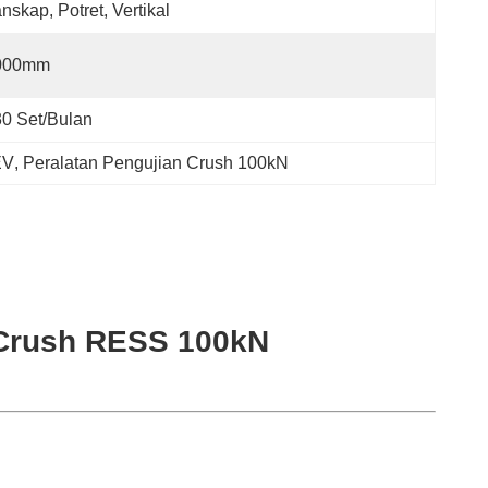
nskap, Potret, Vertikal
000mm
30 Set/bulan
EV
, 
Peralatan Pengujian Crush 100kN
 Crush RESS 100kN