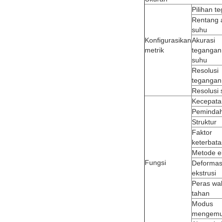
Pilihan t
Rentang a
suhu
Konfigurasikan
Akurasi
metrik
tegangan
suhu
Resolusi
tegangan
Resolusi
Kecepata
Peminda
Struktur
Faktor
keterbat
Metode ek
Fungsi
Deformas
ekstrusi
Peras wa
tahan
Modus
mengemu