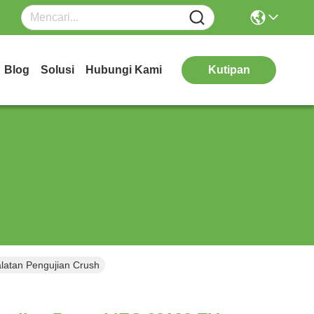
Blog
Solusi
Hubungi Kami
Kutipan
latan Pengujian Crush