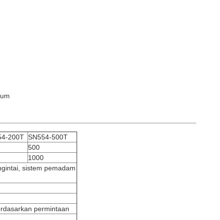
ium
54-200T
SN554-500T
500
1000
gintai, sistem pemadam
dasarkan permintaan