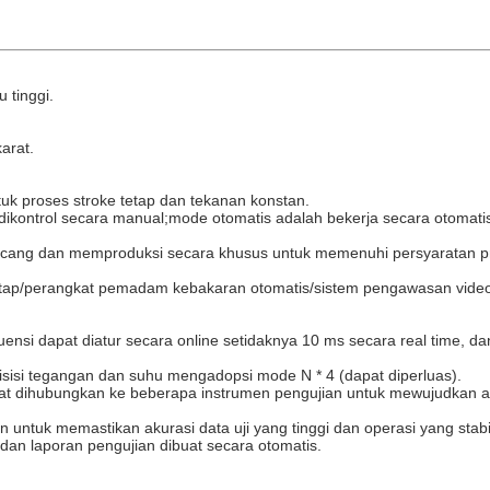
 tinggi.
arat.
k proses stroke tetap dan tekanan konstan.
dikontrol secara manual;mode otomatis adalah bekerja secara otomati
cang dan memproduksi secara khusus untuk memenuhi persyaratan pro
n tetap/perangkat pemadam kebakaran otomatis/sistem pengawasan vid
si dapat diatur secara online setidaknya 10 ms secara real time, d
isisi tegangan dan suhu mengadopsi mode N * 4 (dapat diperluas).
at dihubungkan ke beberapa instrumen pengujian untuk mewujudkan aku
untuk memastikan akurasi data uji yang tinggi dan operasi yang stabi
dan laporan pengujian dibuat secara otomatis.