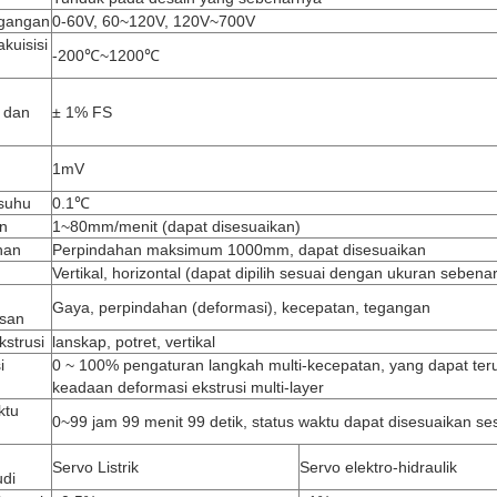
egangan
0-60V, 60~120V, 120V~700V
kuisisi
-200℃~1200℃
 dan
± 1% FS
1mV
 suhu
0.1℃
n
1~80mm/menit (dapat disesuaikan)
han
Perpindahan maksimum 1000mm, dapat disesuaikan
Vertikal, horizontal (dapat dipilih sesuai dengan ukuran sebena
Gaya, perpindahan (deformasi), kecepatan, tegangan
asan
strusi
lanskap, potret, vertikal
i
0 ~ 100% pengaturan langkah multi-kecepatan, yang dapat t
keadaan deformasi ekstrusi multi-layer
ktu
0~99 jam 99 menit 99 detik, status waktu dapat disesuaikan se
Servo Listrik
Servo elektro-hidraulik
di