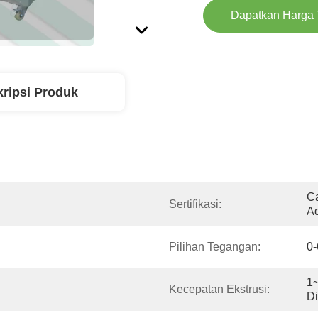
Dapatkan Harga 
ripsi Produk
Ca
Sertifikasi:
Ad
Pilihan Tegangan:
0
1~
Kecepatan Ekstrusi:
Di