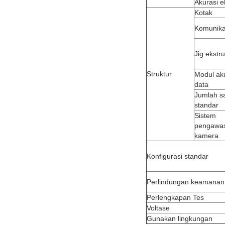
Akurasi e
Kotak
Komunika
Jig ekstru
Struktur
Modul aku
data
Jumlah s
standar
Sistem
pengawa
kamera
Konfigurasi standar
Perlindungan keamanan
Perlengkapan Tes
Voltase
Gunakan lingkungan