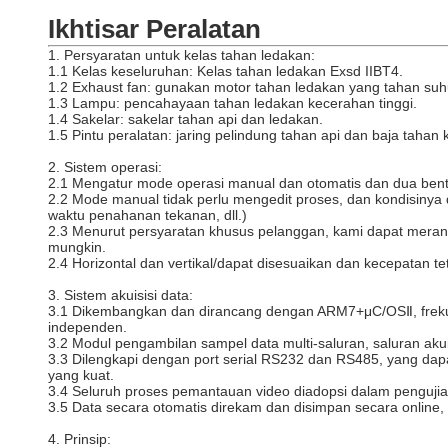
Ikhtisar Peralatan
1. Persyaratan untuk kelas tahan ledakan:
1.1 Kelas keseluruhan: Kelas tahan ledakan Exsd IIBT4.
1.2 Exhaust fan: gunakan motor tahan ledakan yang tahan suhu
1.3 Lampu: pencahayaan tahan ledakan kecerahan tinggi.
1.4 Sakelar: sakelar tahan api dan ledakan.
1.5 Pintu peralatan: jaring pelindung tahan api dan baja tahan k
2. Sistem operasi:
2.1 Mengatur mode operasi manual dan otomatis dan dua bentu
2.2 Mode manual tidak perlu mengedit proses, dan kondisinya 
waktu penahanan tekanan, dll.)
2.3 Menurut persyaratan khusus pelanggan, kami dapat meran
mungkin.
2.4 Horizontal dan vertikal/dapat disesuaikan dan kecepata
3. Sistem akuisisi data:
3.1 Dikembangkan dan dirancang dengan ARM7+μC/OSⅡ, frekuen
independen.
3.2 Modul pengambilan sampel data multi-saluran, saluran aku
3.3 Dilengkapi dengan port serial RS232 dan RS485, yang dap
yang kuat.
3.4 Seluruh proses pemantauan video diadopsi dalam pengujian 
3.5 Data secara otomatis direkam dan disimpan secara online, 
4. Prinsip: