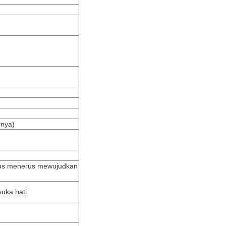
rnya)
erus menerus mewujudkan
suka hati