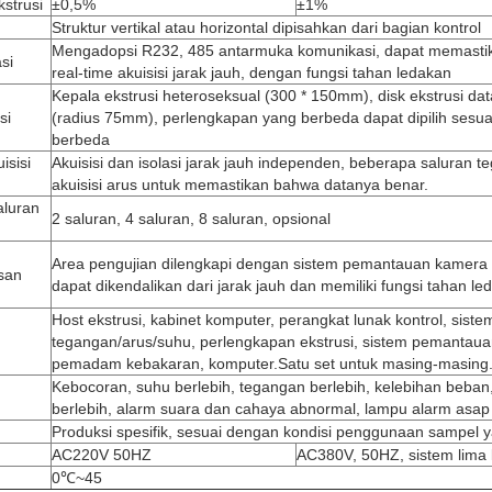
kstrusi
±0,5%
±1%
Struktur vertikal atau horizontal dipisahkan dari bagian kontrol
Mengadopsi R232, 485 antarmuka komunikasi, dapat memastikan
si
real-time akuisisi jarak jauh, dengan fungsi tahan ledakan
Kepala ekstrusi heteroseksual (300 * 150mm), disk ekstrusi data
si
(radius 75mm), perlengkapan yang berbeda dapat dipilih sesu
berbeda
isisi
Akuisisi dan isolasi jarak jauh independen, beberapa saluran 
akuisisi arus untuk memastikan bahwa datanya benar.
aluran
2 saluran, 4 saluran, 8 saluran, opsional
Area pengujian dilengkapi dengan sistem pemantauan kamera de
san
dapat dikendalikan dari jarak jauh dan memiliki fungsi tahan le
Host ekstrusi, kabinet komputer, perangkat lunak kontrol, sistem
tegangan/arus/suhu, perlengkapan ekstrusi, sistem pemantaua
pemadam kebakaran, komputer.Satu set untuk masing-masing
Kebocoran, suhu berlebih, tegangan berlebih, kelebihan beban
berlebih, alarm suara dan cahaya abnormal, lampu alarm asap
Produksi spesifik, sesuai dengan kondisi penggunaan sampel
AC220V 50HZ
AC380V, 50HZ, sistem lima 
0℃~45