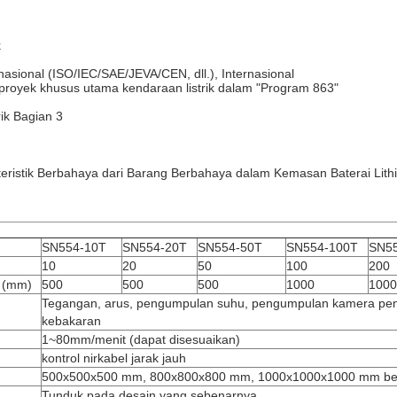
k
nasional (ISO/IEC/SAE/JEVA/CEN, dll.), Internasional
k proyek khusus utama kendaraan listrik dalam "Program 863"
ik Bagian 3
istik Berbahaya dari Barang Berbahaya dalam Kemasan Baterai Lith
SN554-10T
SN554-20T
SN554-50T
SN554-100T
SN5
10
20
50
100
200
 (mm)
500
500
500
1000
1000
Tegangan, arus, pengumpulan suhu, pengumpulan kamera pen
kebakaran
1~80mm/menit (dapat disesuaikan)
kontrol nirkabel jarak jauh
500x500x500 mm, 800x800x800 mm, 1000x1000x1000 mm ber
Tunduk pada desain yang sebenarnya