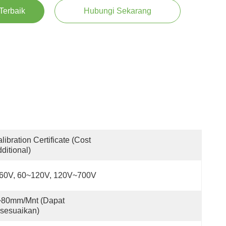
Terbaik
Hubungi Sekarang
libration Certificate (Cost 
ditional)
-60V, 60~120V, 120V~700V
80mm/mnt (dapat 
sesuaikan)