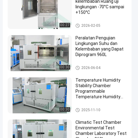
kelembaban Ruang uji
lingkungan -70°C sampai
+150°C
Ruang Uji Kelembaban Suhu
00:27
2026-02-05
Peralatan Pengujian
Lingkungan Suhu dan
Kelembaban yang Dapat
Diprogram 960L
Ruang Uji Kelembaban Suhu
00:30
2026-06-04
Temperature Humidity
Stability Chamber
Programmable
Temperature Humidity
Chamber
Ruang Uji Kelembaban Suhu
00:30
2025-11-10
Climatic Test Chamber
Environmental Test
Chamber Laboratory Test