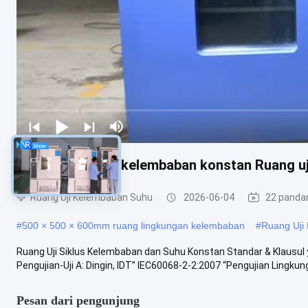
Kamar suhu dan kelembaban konstan Ruang uj
Ruang Uji Kelembaban Suhu
2026-06-04
22 panda
#
500 × 500 × 600mm ruang lingkungan kelembaban
#
Ruang Uji
Ruang Uji Siklus Kelembaban dan Suhu Konstan Standar & Klausul 
Pengujian-Uji A: Dingin, IDT” IEC60068-2-2:2007 “Pengujian Lingkunga
Pesan dari pengunjung