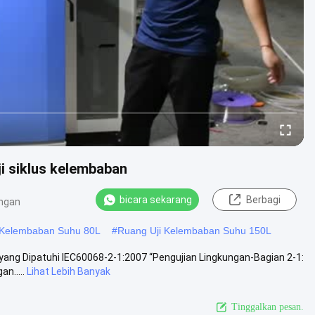
i siklus kelembaban
bicara sekarang
Berbagi
ngan
 Kelembaban Suhu 80L
#
Ruang Uji Kelembaban Suhu 150L
yang Dipatuhi IEC60068-2-1:2007 “Pengujian Lingkungan-Bagian 2-1:
n.....
Lihat Lebih Banyak
Tinggalkan pesan.