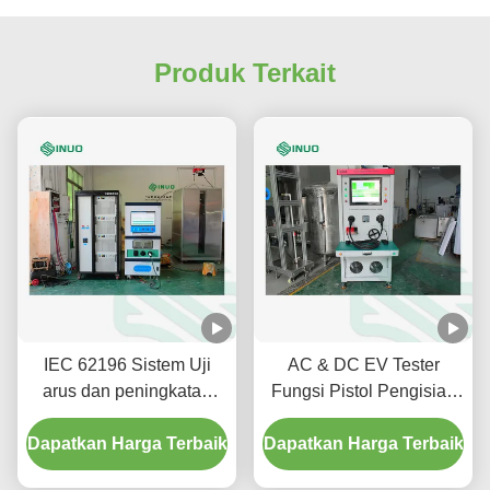
Produk Terkait
IEC 62196 Sistem Uji
AC & DC EV Tester
arus dan peningkatan
Fungsi Pistol Pengisian
suhu uji waktu pendek
SNEQ08
Dapatkan Harga Terbaik
untuk konektor EV
Dapatkan Harga Terbaik