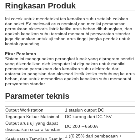
Ringkasan Produk
Ini cocok untuk mendeteksi tes kenaikan suhu setelah colokan
dan soket EV melewati arus nominal,dan menilai pemanasan
permukaan aksesoris listrik ketika arus beban dihubungkan, dan
apakah kenaikan suhu terminal memenuhi persyaratan standar.
juga digunakan untuk uji tahan arus tinggi jangka pendek untuk
kontak grounding.
Fitur Peralatan
Sistem ini menggunakan perangkat lunak yang diprogram sendiri
yang dikendalikan oleh komputer.Ini digunakan untuk menilai
pemanasan permukaan dan kenaikan suhu elektroda dari
antarmuka pengisian dan aksesori listrik ketika terhubung ke arus
beban, dan untuk memeriksa apakah kenaikan suhu memenuhi
persyaratan standar.
Parameter teknis
Output Workstation
1 stasiun output DC
Tegangan Keluar Maksimal
DC kurang dari DC 15V
Output arus uji yang dapat
DC 200 ∼6500A
disesuaikan secara konstan
± ((0,25% dari pembacaan +
Keakuratan Tampilan Saat Ini