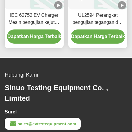
IEC 62752 EV Charger
UL2594 Perangkat
Mesin pengujian kejutan
pengujian tegangan dan
getaran elektromagnetik
torsi kabel untuk colokan
Dapatkan Harga Terbaik
Dapatkan Harga Terbaik
dan soket kendaraan
Hubungi Kami
Sinuo Testing Equipment Co. ,
Limited
Surel
sales@evtestequipment.com