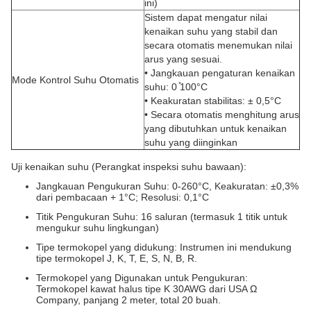
ini)
Sistem dapat mengatur nilai
kenaikan suhu yang stabil dan
secara otomatis menemukan nilai
arus yang sesuai.
• Jangkauan pengaturan kenaikan
Mode Kontrol Suhu Otomatis
suhu: 0 ̊100°C
• Keakuratan stabilitas: ± 0,5°C
• Secara otomatis menghitung arus
yang dibutuhkan untuk kenaikan
suhu yang diinginkan
Uji kenaikan suhu (Perangkat inspeksi suhu bawaan):
Jangkauan Pengukuran Suhu: 0-260°C, Keakuratan: ±0,3%
dari pembacaan + 1°C; Resolusi: 0,1°C
Titik Pengukuran Suhu: 16 saluran (termasuk 1 titik untuk
mengukur suhu lingkungan)
Tipe termokopel yang didukung: Instrumen ini mendukung
tipe termokopel J, K, T, E, S, N, B, R.
Termokopel yang Digunakan untuk Pengukuran:
Termokopel kawat halus tipe K 30AWG dari USA Ω
Company, panjang 2 meter, total 20 buah.