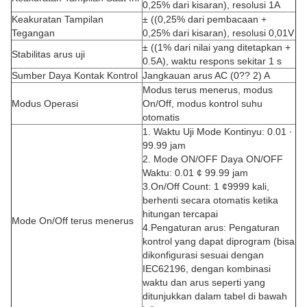
0,25% dari kisaran), resolusi 1A
Keakuratan Tampilan
± ((0,25% dari pembacaan +
Tegangan
0,25% dari kisaran), resolusi 0,01V
± ((1% dari nilai yang ditetapkan +
Stabilitas arus uji
0.5A), waktu respons sekitar 1 s
Sumber Daya Kontak Kontrol
Jangkauan arus AC (0?? 2) A
Modus terus menerus, modus
Modus Operasi
On/Off, modus kontrol suhu
otomatis
1. Waktu Uji Mode Kontinyu: 0.01 ∙
99.99 jam
2. Mode ON/OFF Daya ON/OFF
Waktu: 0.01 ¢ 99.99 jam
3.On/Off Count: 1 ¢9999 kali,
berhenti secara otomatis ketika
hitungan tercapai
Mode On/Off terus menerus
4.Pengaturan arus: Pengaturan
kontrol yang dapat diprogram (bisa
dikonfigurasi sesuai dengan
IEC62196, dengan kombinasi
waktu dan arus seperti yang
ditunjukkan dalam tabel di bawah